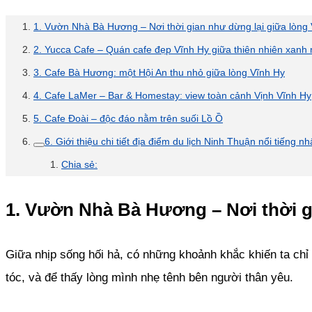
1. Vườn Nhà Bà Hương – Nơi thời gian như dừng lại giữa lòng
2. Yucca Cafe – Quán cafe đẹp Vĩnh Hy giữa thiên nhiên xanh
3. Cafe Bà Hương: một Hội An thu nhỏ giữa lòng Vĩnh Hy
4. Cafe LaMer – Bar & Homestay: view toàn cảnh Vịnh Vĩnh Hy
5. Cafe Đoài – độc đáo nằm trên suối Lồ Ồ
6. Giới thiệu chi tiết địa điểm du lịch Ninh Thuận nổi tiếng nh
Chia sẻ:
1. Vườn Nhà Bà Hương – Nơi thời g
Giữa nhịp sống hối hả, có những khoảnh khắc khiến ta chỉ 
tóc, và để thấy lòng mình nhẹ tênh bên người thân yêu.