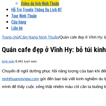
Video du lịch Ninh Thuận
Hỗ Trợ Truyền Thông Du Lịch NT
Tour Ninh Thuận
Cửa hàng
Liên hệ
Trang chủ
/
Cẩm Nang Ninh Thuận
/
Quán cafe đẹp ở Vĩnh Hy: b
Quán cafe đẹp ở Vĩnh Hy: bỏ túi kin
bình luận
8,441 lượt xem
Chuyến đi nghỉ dưỡng phục hồi năng lượng của bạn khi đến 
ninhthuanreview.com
gửi đến bạn bài viết kinh nghiệm du l
mình để thấy cuộc sống thật nhiệm màu chỉ cần ta buông b