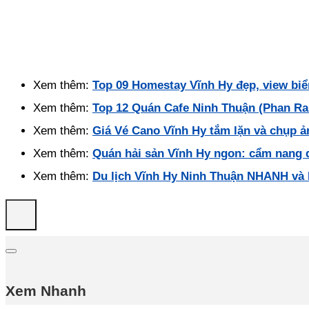
Xem thêm:
Top 09 Homestay Vĩnh Hy đẹp, view biể
Xem thêm:
Top 12 Quán Cafe Ninh Thuận (Phan Ran
Xem thêm:
Giá Vé Cano Vĩnh Hy tắm lặn và chụp 
Xem thêm:
Quán hải sản Vĩnh Hy ngon: cẩm nang 
Xem thêm:
Du lịch Vĩnh Hy Ninh Thuận NHANH và
Xem Nhanh