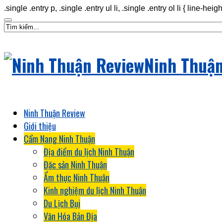
.single .entry p, .single .entry ul li, .single .entry ol li { line-hei
Ninh Thuận
Ninh Thuận Review
Giới thiệu
Cẩm Nang Ninh Thuận
Địa điểm du lịch Ninh Thuận
Đặc sản Ninh Thuận
Ẩm thực Ninh Thuận
Kinh nghiệm du lịch Ninh Thuận
Du Lịch Bụi
Văn Hóa Bản Địa