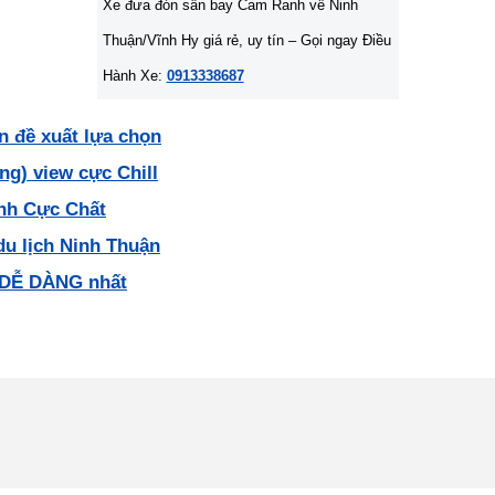
Xe đưa đón sân bay Cam Ranh về Ninh
Thuận/Vĩnh Hy giá rẻ, uy tín – Gọi ngay Điều
Hành Xe:
0913338687
n đề xuất lựa chọn
g) view cực Chill
ảnh Cực Chất
du lịch Ninh Thuận
 DỄ DÀNG nhất