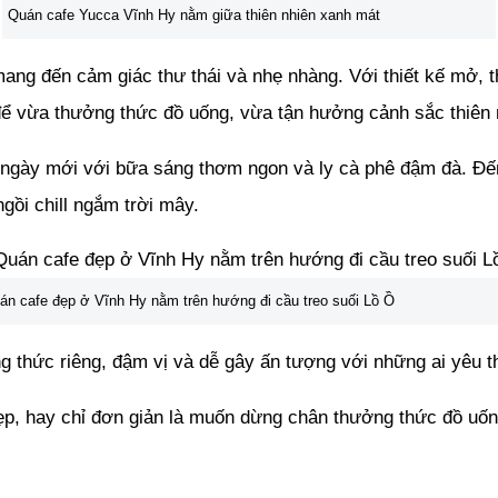
Quán cafe Yucca Vĩnh Hy nằm giữa thiên nhiên xanh mát
ang đến cảm giác thư thái và nhẹ nhàng. Với thiết kế mở, 
ể vừa thưởng thức đồ uống, vừa tận hưởng cảnh sắc thiên 
ầu ngày mới với bữa sáng thơm ngon và ly cà phê đậm đà. Đế
ồi chill ngắm trời mây.
án cafe đẹp ở Vĩnh Hy nằm trên hướng đi cầu treo suối Lồ Ồ
 thức riêng, đậm vị và dễ gây ấn tượng với những ai yêu t
p, hay chỉ đơn giản là muốn dừng chân thưởng thức đồ uống