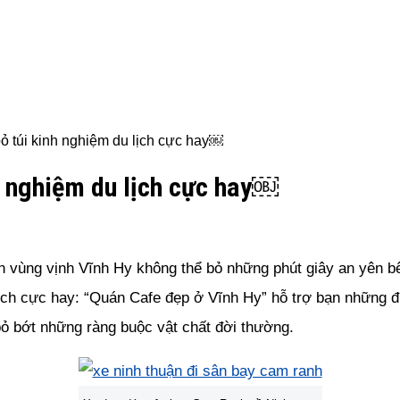
ỏ túi kinh nghiệm du lịch cực hay￼
h nghiệm du lịch cực hay￼
vùng vịnh Vĩnh Hy không thể bỏ những phút giây an yên bên 
ịch cực hay: “Quán Cafe đẹp ở Vĩnh Hy” hỗ trợ bạn những địa
ỏ bớt những ràng buộc vật chất đời thường.