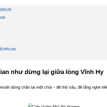
 Vĩnh Hy
 mát
ất hiện nay
ian như dừng lại giữa lòng Vĩnh Hy
muốn dừng chân lại một chút – để thở sâu, để lắng nghe tiế