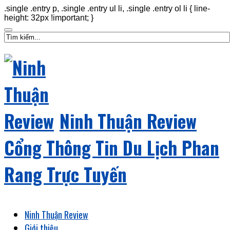
.single .entry p, .single .entry ul li, .single .entry ol li { line-
height: 32px !important; }
Ninh Thuận Review
Cổng Thông Tin Du Lịch Phan
Rang Trực Tuyến
Ninh Thuận Review
Giới thiệu