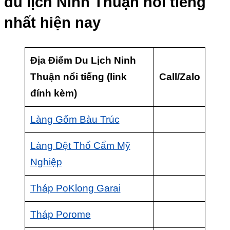
du lịch Ninh Thuận nổi tiếng
nhất hiện nay
Địa Điểm Du Lịch Ninh
Thuận nổi tiếng (link
Call/Zalo
đính kèm)
Làng Gốm Bàu Trúc
Làng Dệt Thổ Cẩm Mỹ
Nghiệp
Tháp PoKlong Garai
Tháp Porome