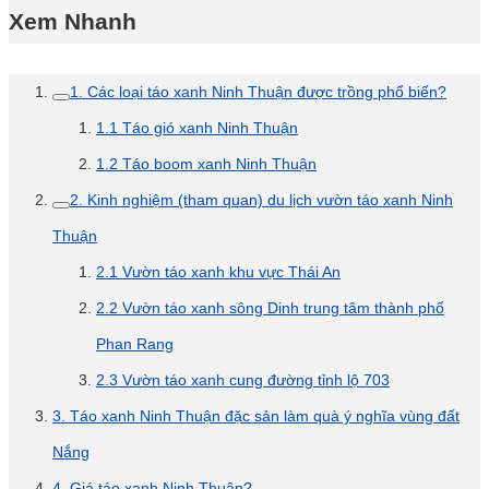
Xem Nhanh
1. Các loại táo xanh Ninh Thuận được trồng phổ biến?
1.1 Táo gió xanh Ninh Thuận
1.2 Táo boom xanh Ninh Thuận
2. Kinh nghiệm (tham quan) du lịch vườn táo xanh Ninh
Thuận
2.1 Vườn táo xanh khu vực Thái An
2.2 Vườn táo xanh sông Dinh trung tâm thành phố
Phan Rang
2.3 Vườn táo xanh cung đường tỉnh lộ 703
3. Táo xanh Ninh Thuận đặc sản làm quà ý nghĩa vùng đất
Nắng
4. Giá táo xanh Ninh Thuận?