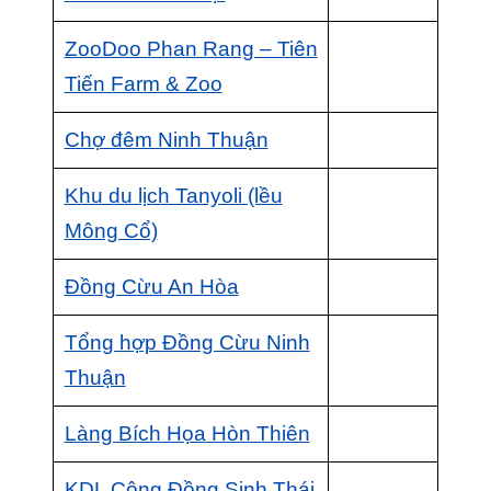
ZooDoo Phan Rang – Tiên
Tiến Farm & Zoo
Chợ đêm Ninh Thuận
Khu du lịch Tanyoli (lều
Mông Cổ)
Đồng Cừu An Hòa
Tổng hợp Đồng Cừu Ninh
Thuận
Làng Bích Họa Hòn Thiên
KDL Cộng Đồng Sinh Thái