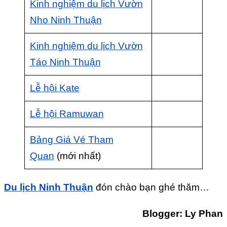
Kinh nghiệm du lịch Vườn
Nho Ninh Thuận
Kinh nghiệm du lịch Vườn
Táo Ninh Thuận
Lễ hội Kate
Lễ hội Ramuwan
Bảng Giá Vé Tham
Quan
(mới nhất)
Du lịch Ninh Thuận
đón chào bạn ghé thăm…
Blogger: Ly Phan