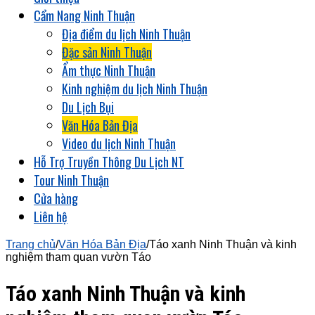
Cẩm Nang Ninh Thuận
Địa điểm du lịch Ninh Thuận
Đặc sản Ninh Thuận
Ẩm thực Ninh Thuận
Kinh nghiệm du lịch Ninh Thuận
Du Lịch Bụi
Văn Hóa Bản Địa
Video du lịch Ninh Thuận
Hỗ Trợ Truyền Thông Du Lịch NT
Tour Ninh Thuận
Cửa hàng
Liên hệ
Trang chủ
/
Văn Hóa Bản Địa
/
Táo xanh Ninh Thuận và kinh
nghiệm tham quan vườn Táo
Táo xanh Ninh Thuận và kinh