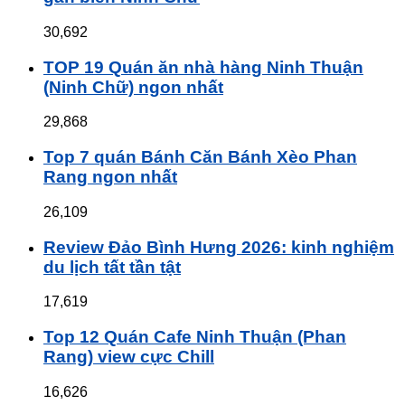
30,692
TOP 19 Quán ăn nhà hàng Ninh Thuận
(Ninh Chữ) ngon nhất
29,868
Top 7 quán Bánh Căn Bánh Xèo Phan
Rang ngon nhất
26,109
Review Đảo Bình Hưng 2026: kinh nghiệm
du lịch tất tần tật
17,619
Top 12 Quán Cafe Ninh Thuận (Phan
Rang) view cực Chill
16,626