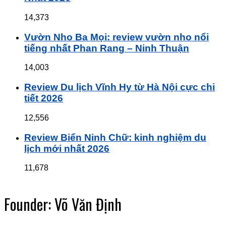
14,373
Vườn Nho Ba Mọi: review vườn nho nổi
tiếng nhất Phan Rang – Ninh Thuận
14,003
Review Du lịch Vĩnh Hy từ Hà Nội cực chi
tiết 2026
12,556
Review Biển Ninh Chữ: kinh nghiệm du
lịch mới nhất 2026
11,678
Founder: Võ Văn Định