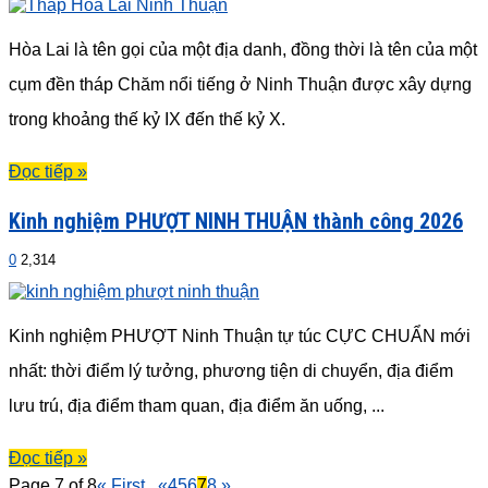
Hòa Lai là tên gọi của một địa danh, đồng thời là tên của một
cụm đền tháp Chăm nổi tiếng ở Ninh Thuận được xây dựng
trong khoảng thế kỷ IX đến thế kỷ X.
Đọc tiếp »
Kinh nghiệm PHƯỢT NINH THUẬN thành công 2026
0
2,314
Kinh nghiệm PHƯỢT Ninh Thuận tự túc CỰC CHUẨN mới
nhất: thời điểm lý tưởng, phương tiện di chuyển, địa điểm
lưu trú, địa điểm tham quan, địa điểm ăn uống, ...
Đọc tiếp »
Page 7 of 8
« First
...
«
4
5
6
7
8
»