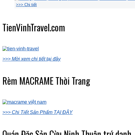
>>> Chi tiết
TienVinhTravel.com
>>> Mời xem chi tiết tại đây
Rèm MACRAME Thời Trang
>>> Chi Tiết Sản Phẩm TẠI ĐÂY
Quán Đặc Sản Cừu Ninh Thuận trứ danh