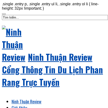
.single .entry p, .single .entry ul li, .single .entry ol li { line-
height: 32px !important; }
Ninh Thuận Review
Cổng Thông Tin Du Lịch Phan
Rang Trực Tuyến
Ninh Thuận Review
Giới thiệu