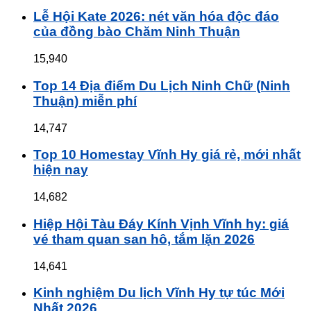
Lễ Hội Kate 2026: nét văn hóa độc đáo
của đồng bào Chăm Ninh Thuận
15,940
Top 14 Địa điểm Du Lịch Ninh Chữ (Ninh
Thuận) miễn phí
14,747
Top 10 Homestay Vĩnh Hy giá rẻ, mới nhất
hiện nay
14,682
Hiệp Hội Tàu Đáy Kính Vịnh Vĩnh hy: giá
vé tham quan san hô, tắm lặn 2026
14,641
Kinh nghiệm Du lịch Vĩnh Hy tự túc Mới
Nhất 2026