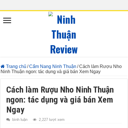
.single .entry p, .single .entry ul li, .single .entry ol li { line-
height: 32px !important; }
Trang chủ
/
Cẩm Nang Ninh Thuận
/
Cách làm Rượu Nho
Ninh Thuận ngon: tác dụng và giá bán Xem Ngay
Cách làm Rượu Nho Ninh Thuận
ngon: tác dụng và giá bán Xem
Ngay
bình luận
2,227 lượt xem