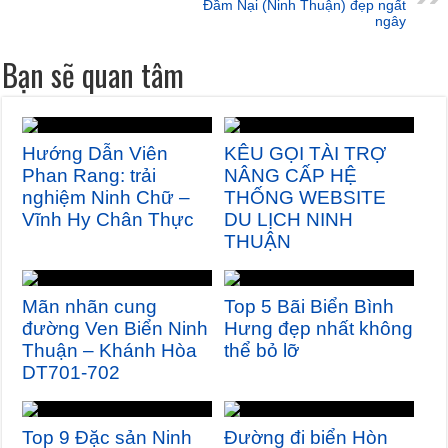
Đầm Nại (Ninh Thuận) đẹp ngất
ngây
Bạn sẽ quan tâm
Hướng Dẫn Viên
KÊU GỌI TÀI TRỢ
Phan Rang: trải
NÂNG CẤP HỆ
nghiệm Ninh Chữ –
THỐNG WEBSITE
Vĩnh Hy Chân Thực
DU LỊCH NINH
THUẬN
Mãn nhãn cung
Top 5 Bãi Biển Bình
đường Ven Biển Ninh
Hưng đẹp nhất không
Thuận – Khánh Hòa
thể bỏ lỡ
DT701-702
Top 9 Đặc sản Ninh
Đường đi biển Hòn