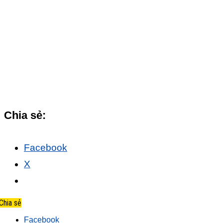
Chia sẻ:
Facebook
X
Chia sẻ
Facebook