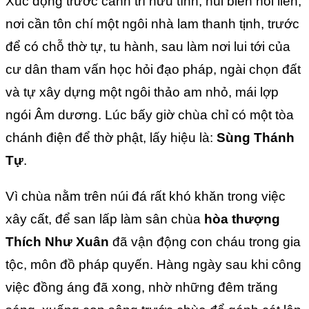
Xúc động trước cảnh trí hữu tình, núi biển nối liền,
nơi cần tôn chí một ngôi nhà lam thanh tịnh, trước
để có chỗ thờ tự, tu hành, sau làm nơi lui tới của
cư dân tham vấn học hỏi đạo pháp, ngài chọn đất
và tự xây dựng một ngôi thảo am nhỏ, mái lợp
ngói Âm dương. Lúc bấy giờ chùa chỉ có một tòa
chánh điện để thờ phật, lấy hiệu là:
Sùng Thánh
Tự
.
Vì chùa nằm trên núi đá rất khó khăn trong việc
xây cất, để san lấp làm sân chùa
hòa thượng
Thích Như Xuân
đã vận động con cháu trong gia
tộc, môn đồ pháp quyến. Hàng ngày sau khi công
việc đồng áng đã xong, nhờ những đêm trăng