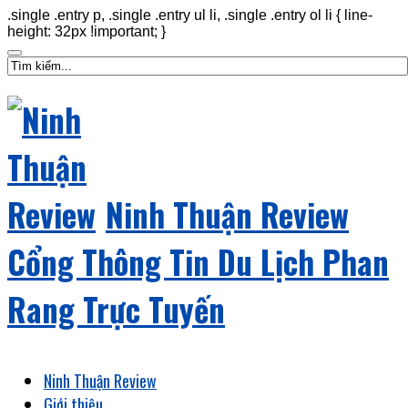
.single .entry p, .single .entry ul li, .single .entry ol li { line-
height: 32px !important; }
Ninh Thuận Review
Cổng Thông Tin Du Lịch Phan
Rang Trực Tuyến
Ninh Thuận Review
Giới thiệu