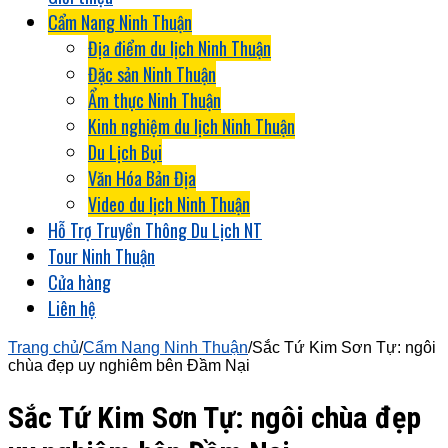
Cẩm Nang Ninh Thuận
Địa điểm du lịch Ninh Thuận
Đặc sản Ninh Thuận
Ẩm thực Ninh Thuận
Kinh nghiệm du lịch Ninh Thuận
Du Lịch Bụi
Văn Hóa Bản Địa
Video du lịch Ninh Thuận
Hỗ Trợ Truyền Thông Du Lịch NT
Tour Ninh Thuận
Cửa hàng
Liên hệ
Trang chủ
/
Cẩm Nang Ninh Thuận
/
Sắc Tứ Kim Sơn Tự: ngôi
chùa đẹp uy nghiêm bên Đầm Nại
Sắc Tứ Kim Sơn Tự: ngôi chùa đẹp