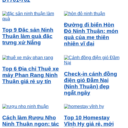
Đường đi biển Hòn
Top 9 Đặc sản Ninh
Đỏ Ninh Thuận: món
Thuận làm quà đặc
quà của mẹ thiên
trưng xứ Nắng
nhiên vĩ đại
Top 6 Địa chỉ Thuê xe
Check-in cánh đồng
máy Phan Rang Ninh
điện gió Đầm Nại
Thuận giá rẻ uy tín
(Ninh Thuận) đẹp
ngất ngây
Cách làm Rượu Nho
Top 10 Homestay
Ninh Thuận ngon: tác
Vĩnh Hy giá rẻ, mới