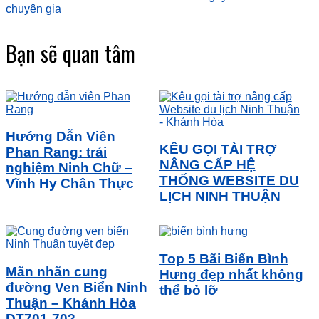
chuyên gia
Bạn sẽ quan tâm
Hướng Dẫn Viên
KÊU GỌI TÀI TRỢ
Phan Rang: trải
NÂNG CẤP HỆ
nghiệm Ninh Chữ –
THỐNG WEBSITE DU
Vĩnh Hy Chân Thực
LỊCH NINH THUẬN
Top 5 Bãi Biển Bình
Mãn nhãn cung
Hưng đẹp nhất không
đường Ven Biển Ninh
thể bỏ lỡ
Thuận – Khánh Hòa
DT701-702